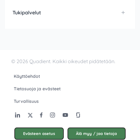
Tukipalvelut
© 2026 Quadient. Kaikki oikeudet pidätetään.
Käyttöehdot
Tietosuoja ja evästeet
Turvallisuus
Evästeen asetus
Älä myy / jaa tietoja