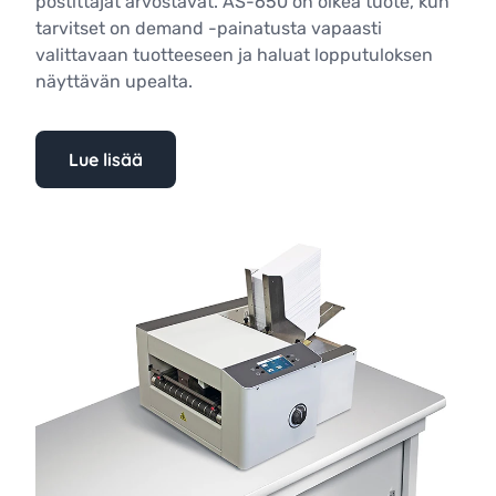
postittajat arvostavat. AS-650 on oikea tuote, kun
tarvitset on demand -painatusta vapaasti
valittavaan tuotteeseen ja haluat lopputuloksen
näyttävän upealta.
Lue lisää