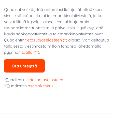
Quadient voi käyttää antamiasi tietoja lähettääkseen
sinulle sähköpostia tai telemarkkinointiviestejä, jotka
voivat liittyä kyselysi aiheeseen tai laajemmin
tarjoamiimme tuotteisiin ja palveluihin. Hyväksyt, että
kaikki sähköpostiviestit ja telemarkkinointiviestit ovat
Quadientin
tietosuojaselosteen (*)
alaisia. Voit kieltäytyä
tällaisesta viestinnästä milloin tahansa lähettämällä
pyynnön
täällä (**)
.
Ota yhteyttä
*Quadientin
tietosuojaselosteen
**Quadientin
asetuskeskus