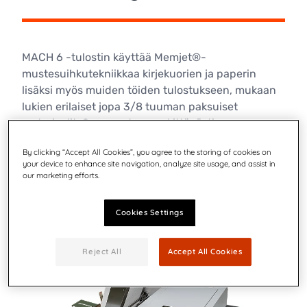
MACH 6 -tulostin käyttää Memjet®-
mustesuihkutekniikkaa kirjekuorien ja paperin
lisäksi myös muiden töiden tulostukseen, mukaan
lukien erilaiset jopa 3/8 tuuman paksuiset
materiaalit. Se parantaa merkittävästi
suoramarkkinointia ja pakettiprosesseja sekä
By clicking “Accept All Cookies”, you agree to the storing of cookies on
tarjoaa erittäin edulliset kokonaiskustannukset.
your device to enhance site navigation, analyze site usage, and assist in
our marketing efforts.
Lue lisää
Cookies Settings
Reject All
Accept All Cookies