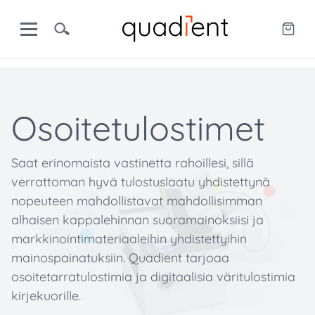
Osoitetulostimet
Saat erinomaista vastinetta rahoillesi, sillä
verrattoman hyvä tulostuslaatu yhdistettynä
nopeuteen mahdollistavat mahdollisimman
alhaisen kappalehinnan suoramainoksiisi ja
markkinointimateriaaleihin yhdistettyihin
mainospainatuksiin. Quadient tarjoaa
osoitetarratulostimia ja digitaalisia väritulostimia
kirjekuorille.