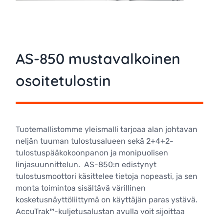
AS-850 mustavalkoinen
osoitetulostin
Tuotemallistomme yleismalli tarjoaa alan johtavan
neljän tuuman tulostusalueen sekä 2+4+2-
tulostuspääkokoonpanon ja monipuolisen
linjasuunnittelun. AS-850:n edistynyt
tulostusmoottori käsittelee tietoja nopeasti, ja sen
monta toimintoa sisältävä värillinen
kosketusnäyttöliittymä on käyttäjän paras ystävä.
AccuTrak™-kuljetusalustan avulla voit sijoittaa