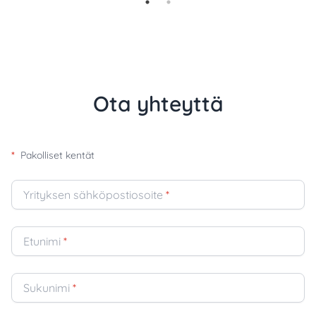
Ota yhteyttä
*
Pakolliset kentät
Yrityksen sähköpostiosoite
*
Etunimi
*
Sukunimi
*