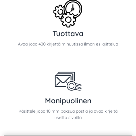
Tuottava
Avaa jopa 400 kirjettä minuutissa ilman esilajittelua
Monipuolinen
Käsittele jopa 10 mm paksua postia ja avaa kirjeitä
useilta sivuilta