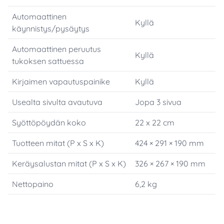
Automaattinen
Kyllä
käynnistys/pysäytys
Automaattinen peruutus
Kyllä
tukoksen sattuessa
Kirjaimen vapautuspainike
Kyllä
Usealta sivulta avautuva
Jopa 3 sivua
Syöttöpöydän koko
22 x 22 cm
Tuotteen mitat (P x S x K)
424 × 291 × 190 mm
Keräysalustan mitat (P x S x K)
326 × 267 × 190 mm
Nettopaino
6,2 kg