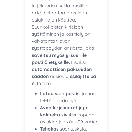
kirjekuoria useilta puolilta,
mikä helpottaa tärkeiden
asiakirjojen käyttöä.
Suurikokoisten kirjeiden
syöttäminen ja käsittely on
vaivatonta tilavan
syöttöpöydän ansiosta, joka
soveltuu myös ylisuurille
postilähetyksille.
Lisäksi
automaattisen paksuuden
säädön
ansiosta
esilajittelua
ei
tarvita.
Lataa vain postisi
ja anna
IM-17:n tehdä työ.
Avaa kirjekuoret jopa
kolmelta sivulta
nopeaa
asiakirjojen käyttöä varten
Tehokas
suorituskyky