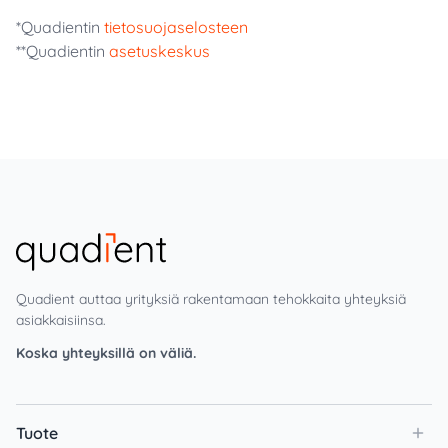
*Quadientin
tietosuojaselosteen
**Quadientin
asetuskeskus
Quadient auttaa yrityksiä rakentamaan tehokkaita yhteyksiä
asiakkaisiinsa.
Koska yhteyksillä on väliä.
Tuote