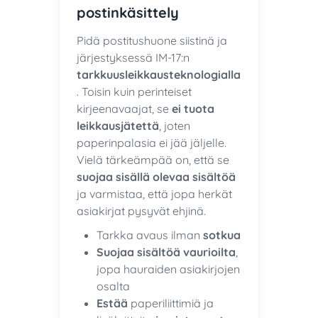
postinkäsittely
Pidä postitushuone siistinä ja
järjestyksessä IM-17:n
tarkkuusleikkausteknologialla
. Toisin kuin perinteiset
kirjeenavaajat, se
ei tuota
leikkausjätettä
, joten
paperinpalasia ei jää jäljelle.
Vielä tärkeämpää on, että se
suojaa sisällä olevaa sisältöä
ja varmistaa, että jopa herkät
asiakirjat pysyvät ehjinä.
Tarkka avaus ilman
sotkua
Suojaa sisältöä vaurioilta
,
jopa hauraiden asiakirjojen
osalta
Estää
paperiliittimiä ja