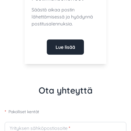
Säästä aikaa postin
lähettämisessä ja hyödynnä
postitusalennuksia.
Lue lisää
Ota yhteyttä
*
Pakolliset kentät
Yrityksen sähköpostiosoite
*