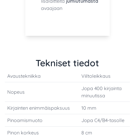
lisälaitteita
jumiutumasta
avaajaan
Tekniset tiedot
Avaustekniikka
Viiltoleikkaus
Jopa 400 kirjainta
Nopeus
minuutissa
Kirjainten enimmäispaksuus
10 mm
Pinoamismuoto
Jopa C4/B4-tasolle
Pinon korkeus
8 cm