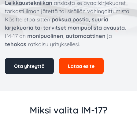
Leikkaustekniikan
ansiosta se avaa kirjekuoret
tarkasti ilman jätettä tai sisällön vahingoittumista.
Käsitteletpä sitten
paksua postia, suuria
kirjekuoria tai tarvitset monipuolista avausta
,
IM-17 on
monipuolinen
,
automaattinen
ja
tehokas
ratkaisu yrityksellesi.
Ota yhteyttä
Lataa esite
Miksi valita IM-17?