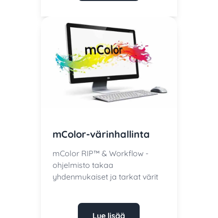
mColor-värinhallinta
mColor RIP™ & Workflow -
ohjelmisto takaa
yhdenmukaiset ja tarkat värit
Lue lisää