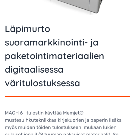
Läpimurto
suoramarkkinointi- ja
paketointimateriaalien
digitaalisessa
väritulostuksessa
MACH 6 -tulostin käyttää Memjet®-
mustesuihkutekniikkaa kirjekuorien ja paperin lisäksi
myös muiden töiden tulostukseen, mukaan lukien
erilaiset jopa 3/8 tuuman paksuiset materiaalit. Se