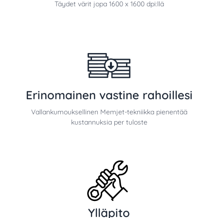
Täydet värit jopa 1600 x 1600 dpi:llä
Erinomainen vastine rahoillesi
Vallankumouksellinen Memjet-tekniikka pienentää
kustannuksia per tuloste
Ylläpito