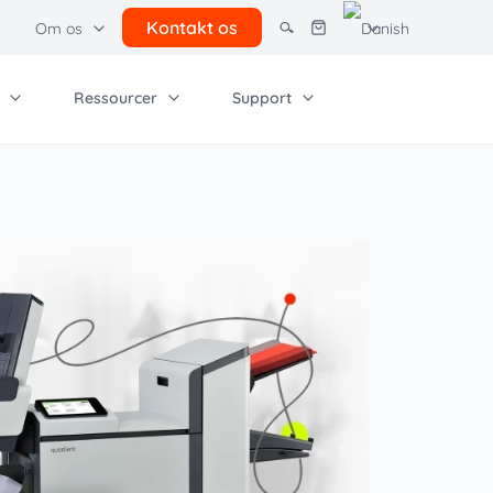
Kontakt os
Om os
Ressourcer
Support
dre løsninger
adient Software
irksomhed
Andre ressourcer
rcel lockers
sendelse af små
Brugsvilkår
lse og