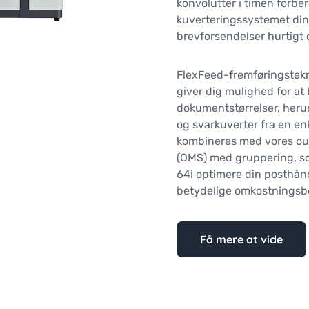
konvolutter i timen forbe
kuverteringssystemet di
brevforsendelser hurtigt o
FlexFeed-fremføringstekno
giver dig mulighed for at
dokumentstørrelser, herun
og svarkuverter fra en en
kombineres med vores o
(OMS) med gruppering, sor
64i optimere din posthånd
betydelige omkostningsbe
Få mere at vide