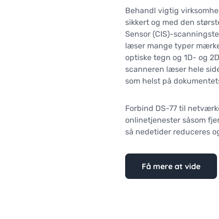
Behandl vigtig virksomh
sikkert og med den størst
Sensor (CIS)-scanningstek
læser mange typer mærke
optiske tegn og 1D- og 2
scanneren læser hele sid
som helst på dokumentets 
Forbind DS-77 til netværke
onlinetjenester såsom fje
så nedetider reduceres o
Få mere at vide