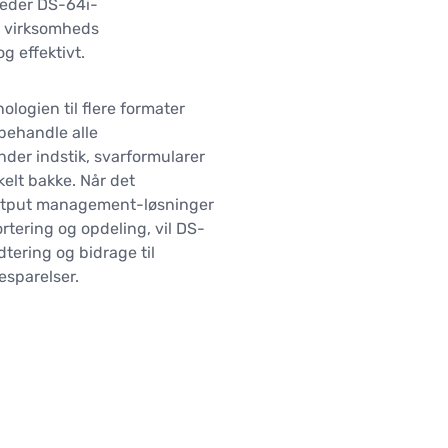
reder DS-64i-
n virksomheds
g effektivt.
logien til flere formater
 behandle alle
der indstik, svarformularer
kelt bakke. Når det
utput management-løsninger
tering og opdeling, vil DS-
tering og bidrage til
sparelser.