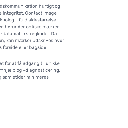
edskommunikation hurtigt og
e integritet. Contact Image
nologi i fuld sidestørrelse
r, herunder optiske mærker,
D-datamatrixstregkoder. Da
en, kan mærker udskrives hvor
forside eller bagside.
t for at få adgang til unikke
rnhjælp og -diagnosticering,
g samletider minimeres.