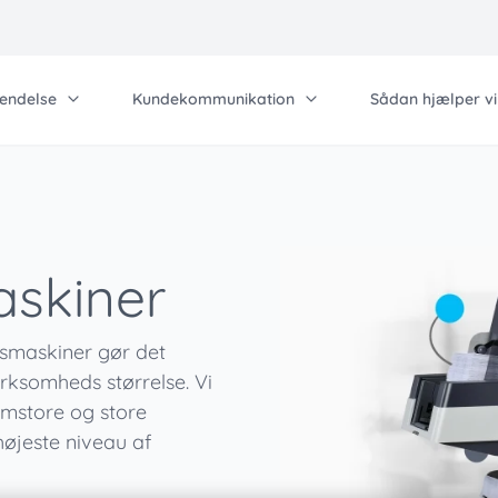
sendelse
Kundekommunikation
Sådan hjælper vi
Arbejd hos os
An
Kontakt os
Qu
det
Information
Løsninger til din v
Investorrelations
Pa
rcel Lockers pakkeskabe
Blog
Forsendelse og for
Partner
askiner
virksomheder
kuleringsmaskiner
Events
Karriere
Avanceret forsende
j volumen omhylling - Kern
Præference Center
forsendelse
gsmaskiner gør det
rksomheds størrelse. Vi
Produktionspost
lemstore og store
øjeste niveau af