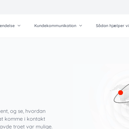
sendelse
Kundekommunikation
Sådan hjælper vi
Arbejd hos os
An
Kontakt os
Qu
det
Information
Løsninger til din v
Investorrelations
Pa
rcel Lockers pakkeskabe
Blog
Forsendelse og for
Partner
virksomheder
kuleringsmaskiner
Events
Karriere
Avanceret forsende
j volumen omhylling - Kern
Præference Center
forsendelse
Produktionspost
ent, og se, hvordan
 at komme i kontakt
avde troet var mulige.