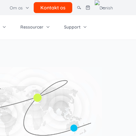
Kontakt os
Om os
Ressourcer
Support
dre løsninger
adient Software
irksomhed
Andre ressourcer
rcel lockers
sendelse af små
Brugsvilkår
lse og