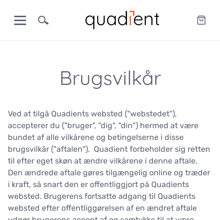
Brugsvilkår
Ved at tilgå Quadients websted ("webstedet"),
accepterer du ("bruger", "dig", "din") hermed at være
bundet af alle vilkårene og betingelserne i disse
brugsvilkår ("aftalen"). Quadient forbeholder sig retten
til efter eget skøn at ændre vilkårene i denne aftale.
Den ændrede aftale gøres tilgængelig online og træder
i kraft, så snart den er offentliggjort på Quadients
websted. Brugerens fortsatte adgang til Quadients
websted efter offentliggørelsen af en ændret aftale
udgør brugerens accept af og samtykke til at være