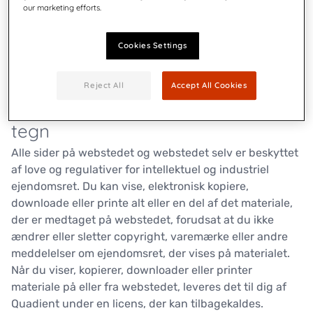
Quadient marketing team er Publishing Manager.
our marketing efforts.
2. Beskyttelse af intellektuelle
Cookies Settings
ejendomsrettigheder,
Reject All
Accept All Cookies
varemærker og karakteristiske
tegn
Alle sider på webstedet og webstedet selv er beskyttet
af love og regulativer for intellektuel og industriel
ejendomsret. Du kan vise, elektronisk kopiere,
downloade eller printe alt eller en del af det materiale,
der er medtaget på webstedet, forudsat at du ikke
ændrer eller sletter copyright, varemærke eller andre
meddelelser om ejendomsret, der vises på materialet.
Når du viser, kopierer, downloader eller printer
materiale på eller fra webstedet, leveres det til dig af
Quadient under en licens, der kan tilbagekaldes.