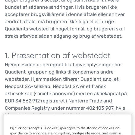
bundet af sådanne ændringer. Hvis brugeren ikke
accepterer brugsvilkårene i denne aftale eller enhver
ændret aftale, må brugeren ikke tilgå eller bruge
Quadients websted til noget formål, og brugeren skal
straks afbryde sådan adgang og brug af webstedet.
1. Præsentation af webstedet
Hjemmesiden er beregnet til at give oplysninger om
Quadient-gruppen og links til koncernens andre
websteder. Hjemmesiden tilhører Quadient s.r.o. et
Neopost SA-selskab. Neopost SA er et fransk
aktieselskab (société anonyme) med en aktiekapital på
EUR 34.562.912 registreret i Nanterre Trade and
Companies Registry under nummer 402 103 907, hvis
hjemsted er beliggende på 42-46 avenue Aristide
Briand - 92220 Bagneux, Frankrig. Neopost SA
By clicking “Accept All Cookies”, you agree to the storing of cookies on
opererer under det kommercielle navn "Quadient".
your device to enhance site navigation, analyze site usage, and assist in