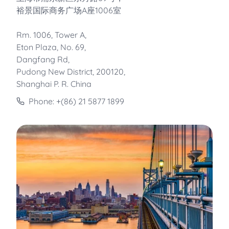
裕景国际商务广场A座1006室
Rm. 1006, Tower A,
Eton Plaza, No. 69,
Dangfang Rd,
Pudong New District, 200120,
Shanghai P. R. China
Phone: +(86) 21 5877 1899