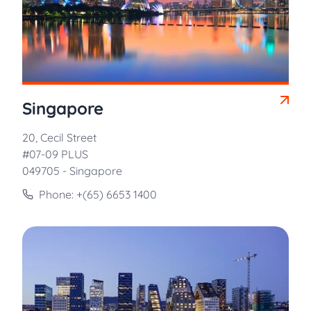
Singapore
20, Cecil Street
#07-09 PLUS
049705 - Singapore
Phone: +(65) 6653 1400