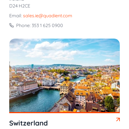
D24 H2CE
Email:
sales.ie@quadient.com
Phone: 353 1 625 0900
Switzerland