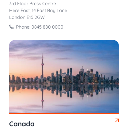
3rd Floor Press Centre
Here East, 14 East Bay Lane
London E15 2GW
Phone: 0845 880 0000
Canada