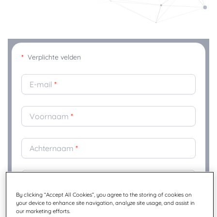
*
Verplichte velden
E-mail
*
Voornaam
*
Achternaam
*
Bedrijf
*
By clicking “Accept All Cookies”, you agree to the storing of cookies on
your device to enhance site navigation, analyze site usage, and assist in
Titel
*
our marketing efforts.