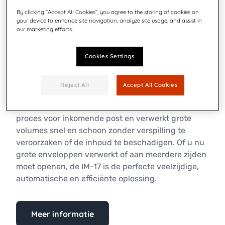
By clicking “Accept All Cookies”, you agree to the storing of cookies on
your device to enhance site navigation, analyze site usage, and assist in
our marketing efforts.
IM-17 Briefopener
Cookies Settings
Reject All
Accept All Cookies
De Quadient IM-17 briefopener stroomlijnt uw
proces voor inkomende post en verwerkt grote
volumes snel en schoon zonder verspilling te
veroorzaken of de inhoud te beschadigen. Of u nu
grote enveloppen verwerkt of aan meerdere zijden
moet openen, de IM-17 is de perfecte veelzijdige,
automatische en efficiënte oplossing.
Meer informatie