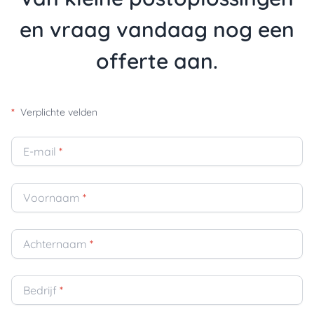
en vraag vandaag nog een
offerte aan.
*
Verplichte velden
E-mail
*
Voornaam
*
Achternaam
*
Bedrijf
*