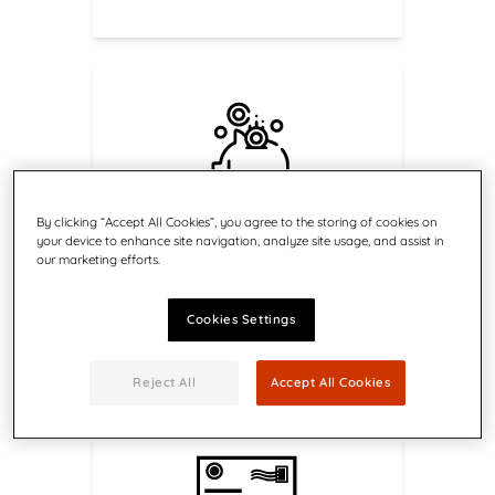
Krijg toegang tot korting
By clicking “Accept All Cookies”, you agree to the storing of cookies on
your device to enhance site navigation, analyze site usage, and assist in
over uw porto
our marketing efforts.
Bespaar op uw portokosten door
vandaag nog over te stappen op
Cookies Settings
onze oplossingen.
Reject All
Accept All Cookies