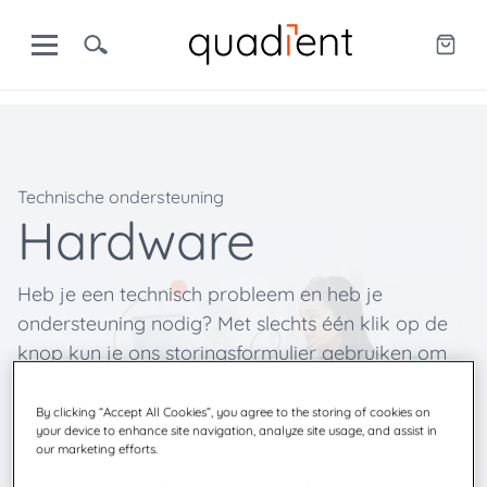
Technische ondersteuning
Hardware
Heb je een technisch probleem en heb je
ondersteuning nodig? Met slechts één klik op de
knop kun je ons storingsformulier gebruiken om
ons op de hoogte te brengen van je probleem.
Ons serviceteam zal je verzoek onmiddellijk in
By clicking “Accept All Cookies”, you agree to the storing of cookies on
your device to enhance site navigation, analyze site usage, and assist in
behandeling nemen en contact met je opnemen.
our marketing efforts.