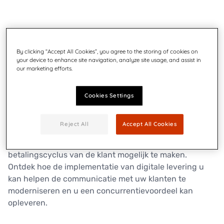
Evolueer naar multichannel
levering
By clicking “Accept All Cookies”, you agree to the storing of cookies on
your device to enhance site navigation, analyze site usage, and assist in
our marketing efforts.
Cookies Settings
Bedrijven, zoals het uwe, onderzoeken nieuwe
manieren om belangrijke communicatie op papier
Reject All
Accept All Cookies
sneller te laten verlopen, om beter aan te sluiten bij de
voorkeuren van de klant en om een snellere reactie en
betalingscyclus van de klant mogelijk te maken.
Ontdek hoe de implementatie van digitale levering u
kan helpen de communicatie met uw klanten te
moderniseren en u een concurrentievoordeel kan
opleveren.