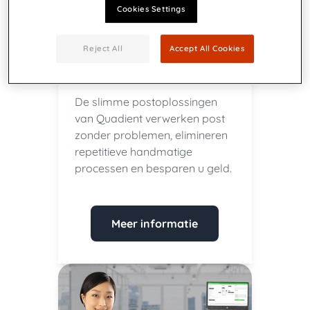
Cookies Settings
Reject All
Accept All Cookies
Weeg, verzegel en
frankeer post
De slimme postoplossingen
van Quadient verwerken post
zonder problemen, elimineren
repetitieve handmatige
processen en besparen u geld.
Meer informatie