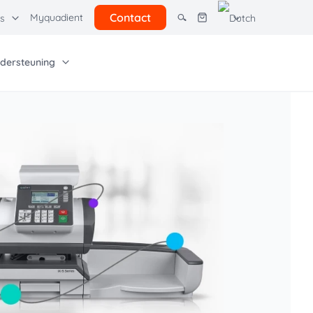
Contact
Myquadient
s
dersteuning
dere oplossingen
adient Software
Andere bronnen
rcel lockers
Hardware
Wijziging van het posttarief
adient Graphics
Gebruiksvoorwaarden