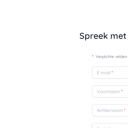
Spreek met 
*
Verplichte velden
E-mail
*
Voornaam
*
Achternaam
*