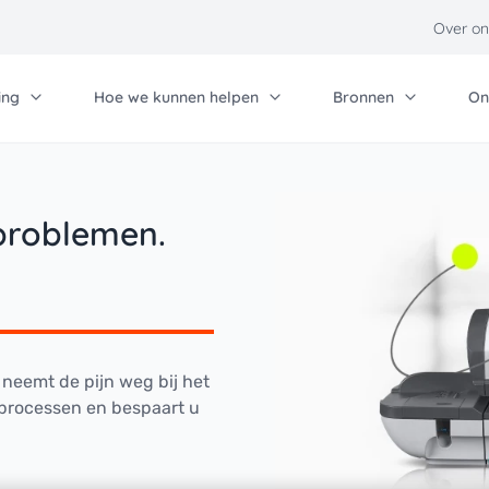
Over on
ing
Hoe we kunnen helpen
Bronnen
On
Bij ons werken
An
Contact
Qu
lossingen voor uw onderneming
nnis basis
Communicatie
Technische hulp
problemen.
Investeerdersrelaties
Pa
kelijke post & verzending
quadient
Blog
Technische hulp - 
Partner
Qu
avanceerde mailing &
owledge base
Evenementen
Carrière
rzending
Voorkeurencentrum
oductie post
neemt de pijn weg bij het
 processen en bespaart u