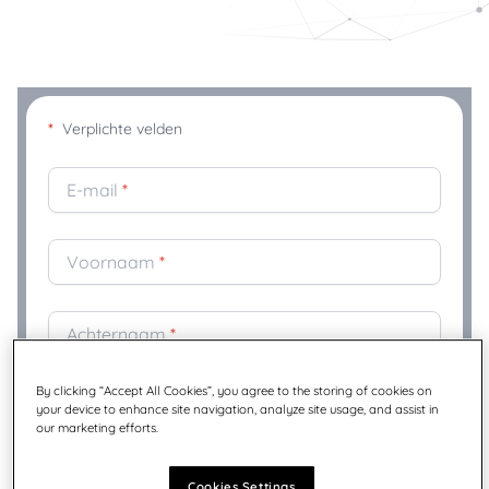
*
Verplichte velden
E-mail
*
Voornaam
*
Achternaam
*
By clicking “Accept All Cookies”, you agree to the storing of cookies on
Bedrijf
*
your device to enhance site navigation, analyze site usage, and assist in
our marketing efforts.
Titel
*
Cookies Settings