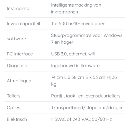
Intelligente tracking van
Inktmonitor
inktpatronen
Invoercapaciteit
Tot 500 nr.-10-enveloppen
Stuurprogramma's voor Windows
software
7 en hoger
PC-interface
USB 3.0, ethernet, wifi
Diagnose
Ingebouwd in firmware
74 cm L x 58 cm B x 53 cm H; 36
Afmetingen
kg
Tellers
Partij-, taak- en levensduurtellers
Opties
Transportband/stapelaar/droger
Elektrisch
115VAC of 240 VAC, 50/60 Hz