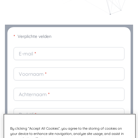
*
Verplichte velden
E-mail
*
Voornaam
*
Achternaam
*
Bedrijf
*
By clicking “Accept All Cookies”, you agree to the storing of cookies on
your device to enhance site navigation, analyze site usage, and assist in
Titel
*