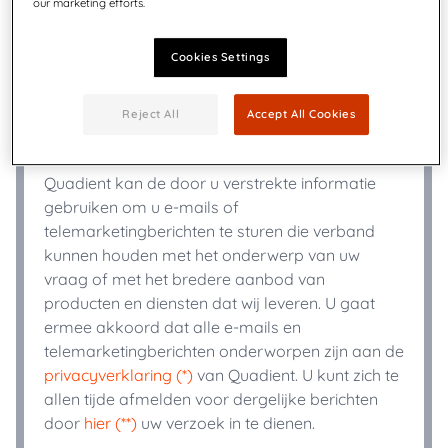
our marketing efforts.
+
Telefoon
*
Cookies Settings
Reject All
Accept All Cookies
Industrie
*
Quadient kan de door u verstrekte informatie
gebruiken om u e-mails of
telemarketingberichten te sturen die verband
kunnen houden met het onderwerp van uw
vraag of met het bredere aanbod van
producten en diensten dat wij leveren. U gaat
ermee akkoord dat alle e-mails en
telemarketingberichten onderworpen zijn aan de
privacyverklaring (*)
van Quadient. U kunt zich te
allen tijde afmelden voor dergelijke berichten
door
hier (**)
uw verzoek in te dienen.