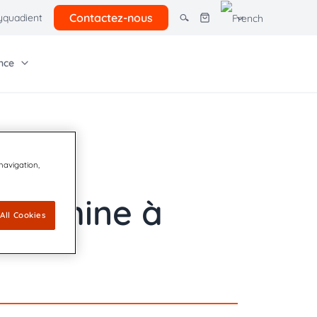
Contactez-nous
quadient
nce
tres solutions
giciel Quadient
e entreprise
Autres ressources
rcel lockers
ns pour petites
Tarifs postaux client
 navigation,
Économies courrier
 machine à
 avancés
Offre postale 2026
All Cookies
ion