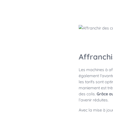
Courrier Industriel
Autriche - DE
Germany
Gestion de la Communication Client
United States
Consommables
Allemagne
Gestion des comptes clients et
fournisseurs
Suisse - DE
Inde
Japon
Suède
Finlande
Affranchi
Norvège
Danemark
Les machines à aff
également l'avanta
Royaume Uni & Irlande
les tarifs sont op
Canada - EN
maniement est très
États-Unis
des colis.
Grâce au
l’avenir réduites.
Avec la mise à jour