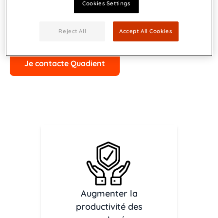
Cookies Settings
Reject All
Accept All Cookies
Je télécharge la brochure
Je contacte Quadient
Augmenter la
productivité des