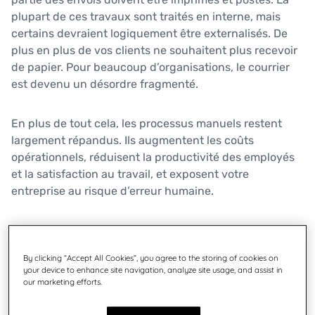
plupart de ces travaux sont traités en interne, mais
certains devraient logiquement être externalisés. De
plus en plus de vos clients ne souhaitent plus recevoir
de papier. Pour beaucoup d’organisations, le courrier
est devenu un désordre fragmenté.
En plus de tout cela, les processus manuels restent
largement répandus. Ils augmentent les coûts
opérationnels, réduisent la productivité des employés
et la satisfaction au travail, et exposent votre
entreprise au risque d’erreur humaine.
Quadient Impress
vous aide à gérer le flux de
messagerie moderne en automatisant les processus
By clicking “Accept All Cookies”, you agree to the storing of cookies on
d'envoi, en optimisant les communications physiques
your device to enhance site navigation, analyze site usage, and assist in
ou numériques et en vous permettant d’envoyer du
our marketing efforts.
courrier de n’importe où, afin que vous et votre
personnel vous concentriez sur ce qui importe le plus.