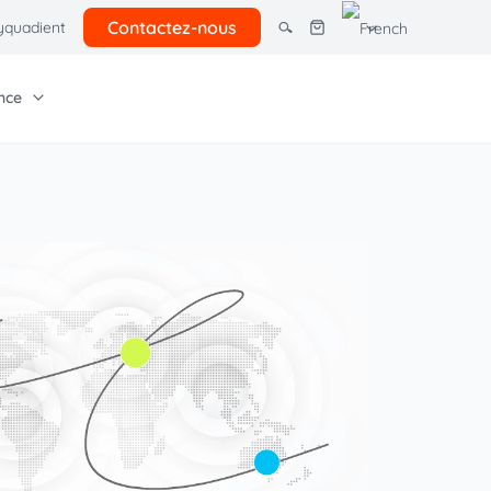
Contactez-nous
quadient
nce
tres solutions
giciel Quadient
e entreprise
Autres ressources
rcel lockers
ns pour petites
Tarifs postaux client
Économies courrier
 avancés
Offre postale 2026
ion