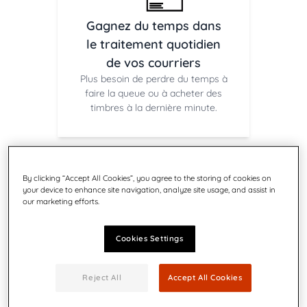
Gagnez du temps dans
le traitement quotidien
de vos courriers
Plus besoin de perdre du temps à
faire la queue ou à acheter des
timbres à la dernière minute.
By clicking “Accept All Cookies”, you agree to the storing of cookies on
your device to enhance site navigation, analyze site usage, and assist in
our marketing efforts.
Cookies Settings
Accédez à des tarifs
postaux préférentiels
Reject All
Accept All Cookies
Économisez sur vos envois de
courrier, quelle que soit la nature