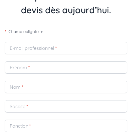
devis dès aujourd’hui.
*
Champ obligatoire
E-mail professionnel
*
Prénom
*
Nom
*
Société
*
Fonction
*