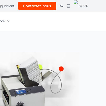
Contactez-nous
quadient
nce
tres solutions
giciel Quadient
e entreprise
Autres ressources
rcel lockers
ns pour petites
Tarifs postaux client
Économies courrier
 avancés
Offre postale 2026
ion