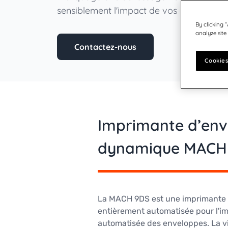
Courrier Industriel
Autriche - DE
Germany
Gestion de la Communication Client
sensiblement l'impact de vos envois.
United States
Consommables
Allemagne
Gestion des comptes clients et
By clicking 
fournisseurs
analyze site
Suisse - DE
Contactez-nous
Inde
Cookies
Japon
Suède
Finlande
Imprimante d’env
Norvège
Danemark
dynamique MACH
Royaume Uni & Irlande
Canada - EN
États-Unis
La MACH 9DS est une imprimante à
entièrement automatisée pour l'i
automatisée des enveloppes. La vi