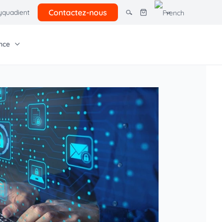
Contactez-nous
quadient
nce
tres solutions
giciel Quadient
e entreprise
Autres ressources
rcel lockers
ns pour petites
Tarifs postaux client
Économies courrier
 avancés
Offre postale 2026
ion