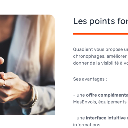
Les points fo
Quadient vous propose un
chronophages, améliorer le
donner de la visibilité à v
Ses avantages :
- une
offre complémenta
MesEnvois, équipements 
- une
interface intuitive
informations