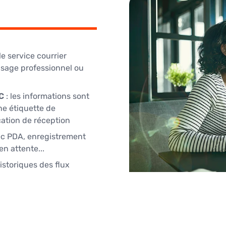
le service courrier
à usage professionnel ou
AC
: les informations sont
ne étiquette de
cation de réception
vec PDA, enregistrement
en attente...
istoriques des flux