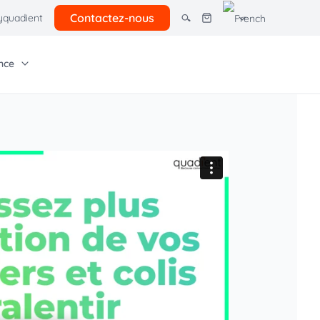
Contactez-nous
quadient
nce
tres solutions
giciel Quadient
e entreprise
Autres ressources
rcel lockers
ns pour petites
Tarifs postaux client
Économies courrier
 avancés
Offre postale 2026
ion