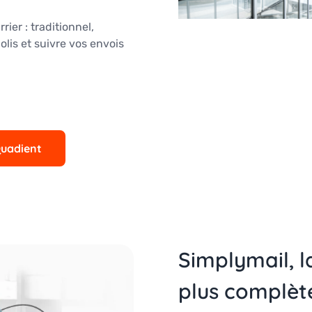
ier : traditionnel,
lis et suivre vos envois
Quadient
Simplymail, l
plus complèt