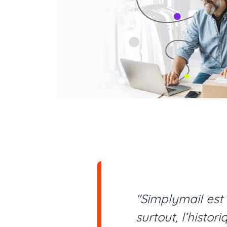
dés
"Simplymail est 
surtout, l’histo