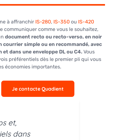
ne à affranchir
IS-280
,
IS-350
ou
IS-420
de communiquer comme vous le souhaitez,
un
document recto ou recto-verso, en noir
en courrier simple ou en recommandé, avec
on et dans une enveloppe DL ou C4.
Vous
ois préférentiels dès le premier pli qui vous
des économies importantes.
Je contacte Quadient
s et,
"Très sati
tiels dans
avec AR, u