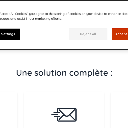
“Accept All Cookies”, you agree to the storing of cookies on your device to enhance site
z la brochure
 usage, and assist in our marketing efforts.
 Settings
Reject All
Accept 
Une solution complète :