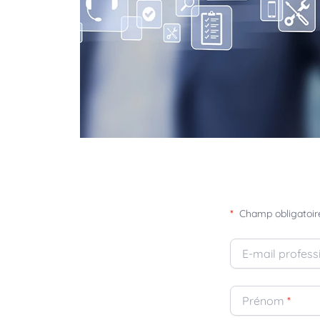
*
Champ obligatoir
E-mail profess
Prénom
*