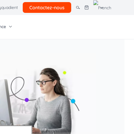
Contactez-nous
quadient
nce
tres solutions
giciel Quadient
e entreprise
Autres ressources
rcel lockers
ns pour petites
Tarifs postaux client
Économies courrier
 avancés
Offre postale 2026
ion