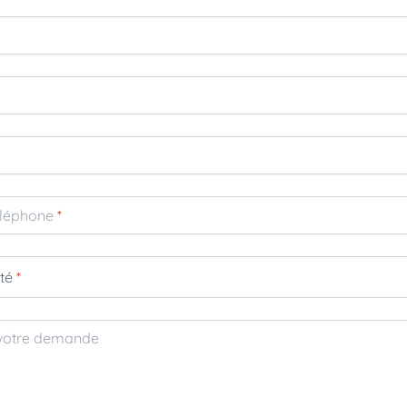
léphone
*
ité
*
 votre demande