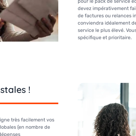
pour le pack de service é
devez impérativement fai
de factures ou relances i
conviendra idéalement de
service le plus élevé. Vou
spécifique et prioritaire.
tales !
ligne très facilement vos
globales (en nombre de
 dépenses