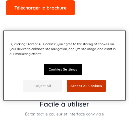
Télécharger la brochure
Pourquoi choisir la DS-77 iQ ?
By clicking “Accept All Cookies”, you agree to the storing of cookies on
your device to enhance site navigation, analyze site usage, and assist in
our marketing efforts.
Cookies Settings
Reject All
Accept All Cookies
Facile à utiliser
Écran tactile couleur et interface conviviale