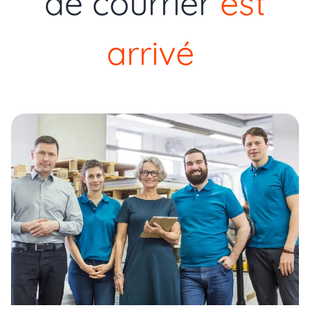
de courrier
est
arrivé