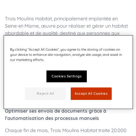
Trois Moulins Habitat, principalement implantée en
Seine-et-Marne, œuvre pour réaliser et gérer un habitat
abordable et de qualité, destiné aux personnes aux
ressources modestes, en partenariat avec les
collectivités locales. Filiale du groupe Polylogis, bailleur
By clicking “Accept All Cookies”, you agree to the storing of cookies on
social indépendant spécialisé dans la construction, la
your device to enhance site navigation, analyze site usage, and assist in
our marketing efforts.
rénovation, l’aménagement et la gestion de logements
sociaux, Trois Moulins Habitat compte 286
collaborateurs, dont presque 200 dans son réseau de
Cookies Settings
proximité. Sa mission est de développer une offre
locative sociale de qualité et favoriser la mixité et le lien
Reject All
Accept All Cookies
social.
Optimiser ses envois de documents grâce à
l’automatisation des processus manuels
Chaque fin de mois, Trois Moulins Habitat traite 20 000