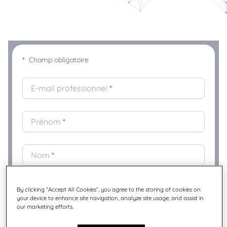
*
Champ obligatoire
E-mail professionnel
*
Prénom
*
Nom
*
Société
*
By clicking “Accept All Cookies”, you agree to the storing of cookies on
your device to enhance site navigation, analyze site usage, and assist in
our marketing efforts.
Fonction
*